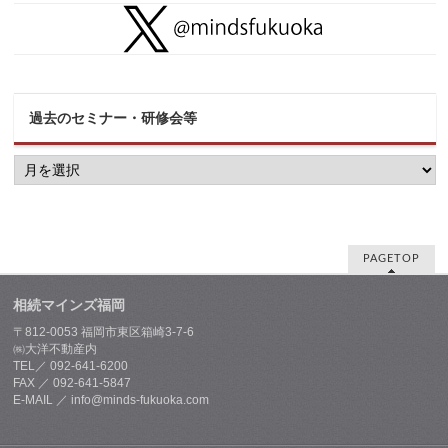
過去のセミナー・研修会等
過
去
の
セ
ミ
ナ
ー・
PAGETOP
研
修
相続マインズ福岡
会
等
〒812-0053 福岡市東区箱崎3-7-6
㈱大洋不動産内
TEL／ 092-641-6200
FAX ／ 092-641-5847
E-MAIL ／ info@minds-fukuoka.com