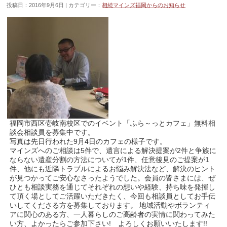
投稿日：2016年9月6日 | カテゴリー：
相続マインズ福岡からのお知らせ
福岡市西区壱岐南校区でのイベント「ふら～っとカフェ」無料相
談会相談員を募集中です。
写真は先日行われた9月4日のカフェの様子です。
マインズへのご相談は5件で、遺言による解決提案が2件と争族に
ならない遺産分割の方法についてが1件、任意後見のご提案が1
件、他にも近隣トラブルによるお悩み解決法など、解決のヒント
が見つかってご安心なさったようでした。会員の皆さまには、ぜ
ひとも相談実務を通じてそれぞれの想いや経験、持ち味を発揮し
て頂く場としてご活躍いただきたく、今回も相談員としてお手伝
いしてくださる方を募集しております。 地域活動やボランティ
アに関心のある方、一人暮らしのご高齢者の実情に関わってみた
い方、よかったらご参加下さい! よろしくお願いいたします!!