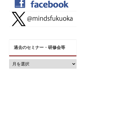
過去のセミナー・研修会等
過
去
の
セ
ミ
ナ
ー・
研
修
会
等