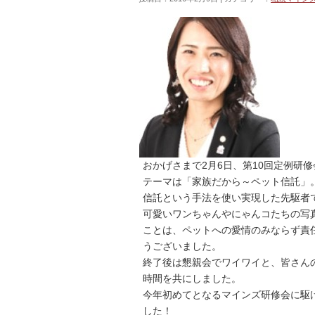
おかげさまで2月6日、第10回定例研
テーマは「家族だから～ペット信託」
信託という手法を使い実現した先駆者
可愛いワンちゃんやにゃんコたちの写
ことは、ペットへの愛情のみならず責
うございました。
終了後は懇親会でワイワイと、皆さん
時間を共にしました。
今年初めてとなるマインズ研修会に駆
した！