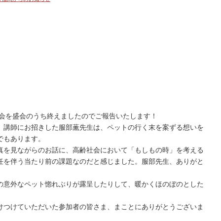
修会を盛会のうち終えましたのでご報告いたします！
。講師にお招きした服部薫先生は、ペットの行く末を案ずる想いを
でもあります。
真を見ながらのお話に、高齢社会において「もしもの時」を考える
任を伴う当たり前の課題なのだと感じました。服部先生、ありがと
の意外なペット惚れぶりが露呈したりして、暖かくほのぼのとした
けつけていただいた参加者の皆さま、まことにありがとうございま