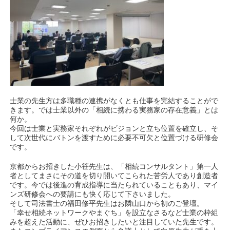
士業の先生方は多職種の連携がなくとも仕事を完結することがで
きます。では士業以外の「相続に携わる実務家の存在意義」とは
何か。
今回は士業と実務家それぞれがビジョンと立ち位置を確立し、そ
して次世代にバトンを渡すために必要不可欠と位置づける研修会
です。
京都からお招きした小笹先生は、「相続コンサルタント」第一人
者としてまさにその道を切り開いてこられた苦労人であり創造者
です。今では後進の育成指導に当たられていることもあり、マイ
ンズ研修会への要請にも快く応じて下さいました。
そして司法書士の福田修平先生はお隣山口から初のご登壇。
「幸せ相続ネットワークやまぐち」を設立なさるなど士業の枠組
みを超えた活動に、ぜひお招きしたいと注目していた先生です。