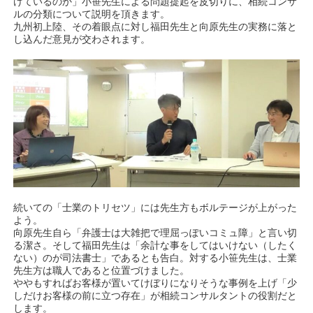
けているのか」小笹先生による問題提起を皮切りに、相続コンサ
ルの分類について説明を頂きます。
九州初上陸、その着眼点に対し福田先生と向原先生の実務に落と
し込んだ意見が交わされます。
続いての「士業のトリセツ」には先生方もボルテージが上がった
よう。
向原先生自ら「弁護士は大雑把で理屈っぽいコミュ障」と言い切
る潔さ。そして福田先生は「余計な事をしてはいけない（したく
ない）のが司法書士」であるとも告白。対する小笹先生は、士業
先生方は職人であると位置づけました。
ややもすればお客様が置いてけぼりになりそうな事例を上げ「少
しだけお客様の前に立つ存在」が相続コンサルタントの役割だと
します。