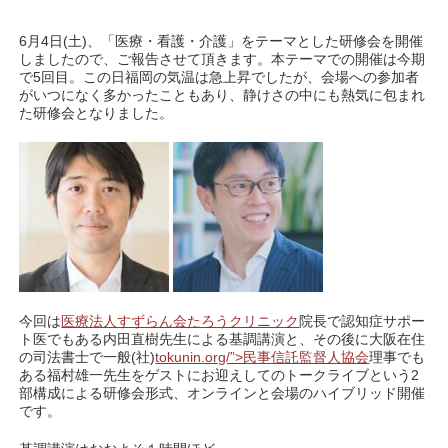
6月4日(土)、「医療・看護・介護」をテーマとした研修会を開催
しましたので、ご報告させて頂きます。本テーマでの開催は今期
で5回目。この日福岡の気温は急上昇でしたが、会場への参加者
がいつになく多かったこともあり、静けさの中にも熱気に包まれ
た研修会となりました。
今回は
医療法人すずらん会たろうクリニック
院長で認知症サポー
ト医でもある内田直樹先生による基調講演と、その後に大阪在住
の司法書士で一般(社)
tokunin.org/”>民事信託監督人協会
理事でも
ある福村雄一先生をゲストにお迎えしてのトークライブという2
部構成による研修会形式、オンラインと会場のハイブリッド開催
です。