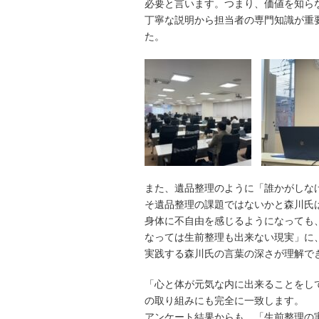
必要と言います。つまり、価値を知ら
丁寧な説明から担当者の専門知識が重
た。
また、遺品整理のように「誰かがしな
そ遺品整理の課題ではないかと森川氏
身体に不自由を感じるようになっても
なっては生前整理も出来ない現実」に
実践する森川氏の言葉の深さが理解で
「心と体が元気な内に出来ることをし
の取り組みにも完全に一致します。
アンケート結果からも、「生前整理の