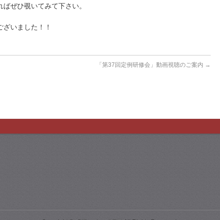
ればぜひ覗いてみて下さい。
ございました！！
「第37回定例研修会」動画視聴のご案内
→