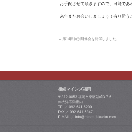
お手配させて頂きますので、可能であ
来年またお会いしましょう！有り難う
←
第14回特別研修会を開催しました。
相続マインズ福岡
〒812-0053 福岡市東区箱崎3-7-6
㈱大洋不動産内
TEL／ 092-641-6200
FAX ／ 092-641-5847
E-MAIL ／ info@minds-fukuoka.com