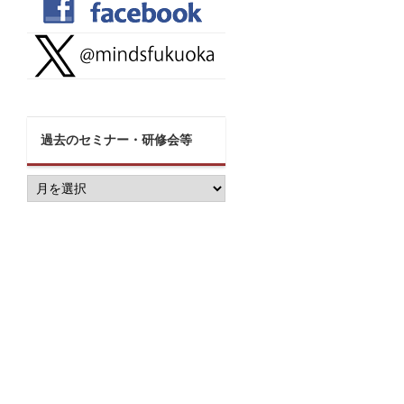
過去のセミナー・研修会等
過
去
の
セ
ミ
ナ
ー・
研
修
会
等