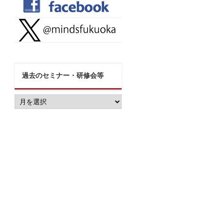
過去のセミナー・研修会等
過
去
の
セ
ミ
ナ
ー・
研
修
会
等