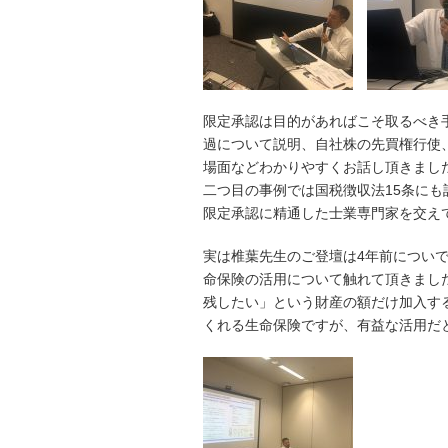
限定承認は目的があればこそ取るべき
過について説明、自社株の先買権行使
場面などわかりやすくお話し頂きまし
二つ目の事例では国税徴収法15条に
限定承認に精通した士業専門家を交え
実は椎葉先生のご登壇は4年前につい
命保険の活用について触れて頂きまし
残したい」という財産の額だけ加入す
くれる生命保険ですが、有益な活用だ