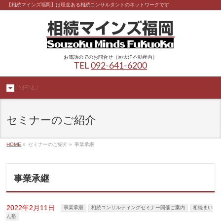
【相続マインズ福岡】は理念ある相続コンサルタントのネットワークです
お電話のでのお問合せ（㈱大洋不動産内）
TEL
092-641-6200
MENU
セミナーのご紹介
HOME
»
セミナーのご紹介 »
事業承継
事業承継
2022年2月11日
事業承継
相続コンサルティングセミナー開催ご案内
相続まい
ん塾