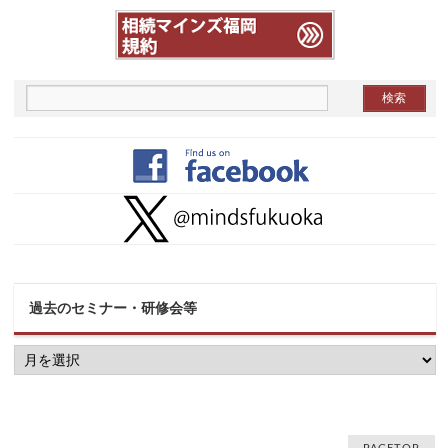
過去のセミナー・研修会等
過
去
の
セ
ミ
ナ