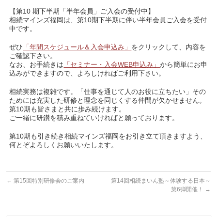
【第10 期下半期「半年会員」ご入会の受付中】
相続マインズ福岡は、第10期下半期に伴い半年会員ご入会を受付
中です。
ぜひ
「年間スケジュール＆入会申込み」
をクリックして、内容を
ご確認下さい。
なお、お手続きは
「セミナー・入会WEB申込み」
から簡単にお申
込みができますので、よろしければご利用下さい。
相続実務は複雑です。「仕事を通じて人のお役に立ちたい」その
ためには充実した研修と理念を同じくする仲間が欠かせません。
第10期も皆さまと共に歩み続けます。
ご一緒に研鑽を積み重ねていければと願っております。
第10期も引き続き相続マインズ福岡をお引き立て頂きますよう、
何とぞよろしくお願いいたします。
←
第15回特別研修会のご案内
第14回相続まいん塾～体験する日本～
第6弾開催！
→