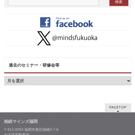
過去のセミナー・研修会等
過
去
の
セ
ミ
ナ
ー・
PAGETOP
研
修
相続マインズ福岡
会
等
〒812-0053 福岡市東区箱崎3-7-6
㈱大洋不動産内