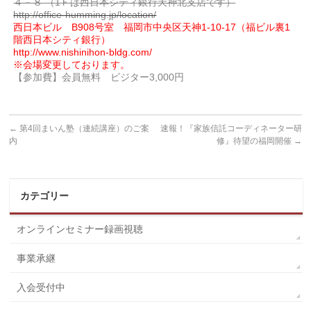
４－８ （1Ｆは西日本シティ銀行天神北支店です）
http://office-humming.jp/location/
西日本ビル B908号室 福岡市中央区天神1-10-17（福ビル裏1
階西日本シティ銀行）
http://www.nishinihon-bldg.com/
※会場変更しております。
【参加費】会員無料 ビジター3,000円
←
第4回まいん塾（連続講座）のご案
速報！『家族信託コーディネーター研
内
修』待望の福岡開催
→
カテゴリー
オンラインセミナー録画視聴
事業承継
入会受付中