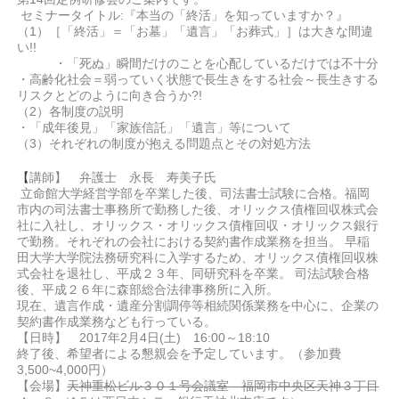
セミナータイトル:『本当の「終活」を知っていますか？』
（1）［「終活」＝「お墓」「遺言」「お葬式」］は大きな間違
い!!
・「死ぬ」瞬間だけのことを心配しているだけでは不十分
・高齢化社会＝弱っていく状態で長生きをする社会～長生きする
リスクとどのように向き合うか?!
（2）各制度の説明
・「成年後見」「家族信託」「遺言」等について
（3）それぞれの制度が抱える問題点とその対処方法
【
講師】 弁護士 永長 寿美子氏
立命館大学経営学部を卒業した後、司法書士試験に合格。福岡
市内の司法書士事務所で勤務した後、オリックス債権回収株式会
社に入社し、オリックス・オリックス債権回収・オリックス銀行
で勤務。それぞれの会社における契約書作成業務を担当。 早稲
田大学大学院法務研究科に入学するため、オリックス債権回収株
式会社を退社し、平成２３年、同研究科を卒業。 司法試験合格
後、平成２６年に森部総合法律事務所に入所。
現在、遺言作成・遺産分割調停等相続関係業務を中心に、企業の
契約書作成業務なども行っている。
【日時】 2017年2月4日(土) 16:00～18:10
終了後、希望者による懇親会を予定しています。（参加費
3,500~4,000円）
【会場】
天神重松ビル３０１号会議室 福岡市中央区天神３丁目