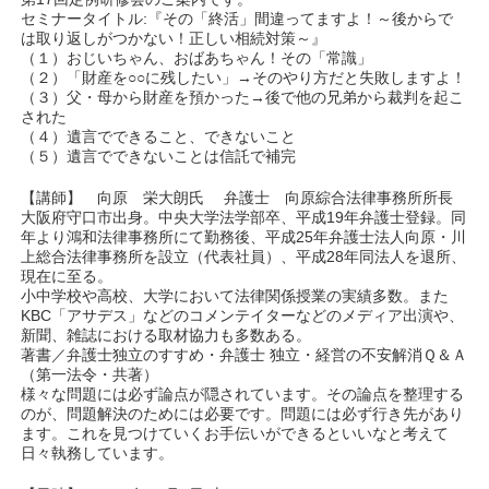
セミナータイトル:『その「終活」間違ってますよ！～後からで
は取り返しがつかない！正しい相続対策～』
（１）おじいちゃん、おばあちゃん！その「常識」
（２）「財産を○○に残したい」→そのやり方だと失敗しますよ！
（３）父・母から財産を預かった→後で他の兄弟から裁判を起こ
された
（４）遺言でできること、できないこと
（５）遺言でできないことは信託で補完
【講師】 向原 栄大朗氏 弁護士 向原綜合法律事務所所長
大阪府守口市出身。中央大学法学部卒、平成19年弁護士登録。同
年より鴻和法律事務所にて勤務後、平成25年弁護士法人向原・川
上総合法律事務所を設立（代表社員）、平成28年同法人を退所、
現在に至る。
小中学校や高校、大学において法律関係授業の実績多数。また
KBC「アサデス」などのコメンテイターなどのメディア出演や、
新聞、雑誌における取材協力も多数ある。
著書／弁護士独立のすすめ・弁護士 独立・経営の不安解消Ｑ＆Ａ
（第一法令・共著）
様々な問題には必ず論点が隠されています。その論点を整理する
のが、問題解決のためには必要です。問題には必ず行き先があり
ます。これを見つけていくお手伝いができるといいなと考えて
日々執務しています。