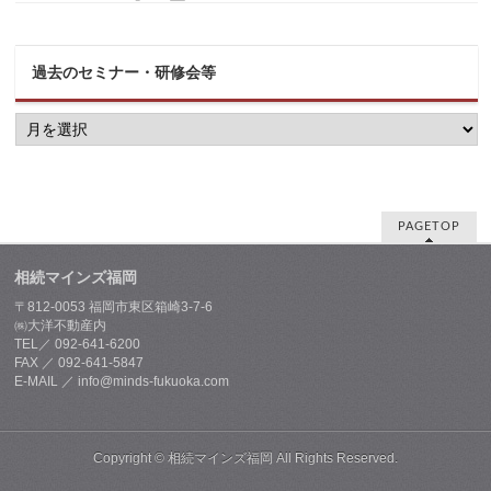
過去のセミナー・研修会等
過
去
の
セ
ミ
ナ
ー・
PAGETOP
研
修
相続マインズ福岡
会
等
〒812-0053 福岡市東区箱崎3-7-6
㈱大洋不動産内
TEL／ 092-641-6200
FAX ／ 092-641-5847
E-MAIL ／ info@minds-fukuoka.com
Copyright ©
相続マインズ福岡
All Rights Reserved.