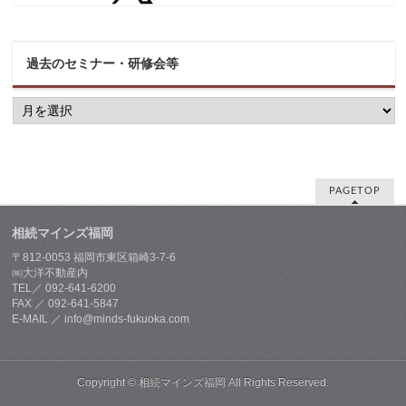
過去のセミナー・研修会等
過
去
の
セ
ミ
ナ
ー・
PAGETOP
研
修
相続マインズ福岡
会
等
〒812-0053 福岡市東区箱崎3-7-6
㈱大洋不動産内
TEL／ 092-641-6200
FAX ／ 092-641-5847
E-MAIL ／ info@minds-fukuoka.com
Copyright ©
相続マインズ福岡
All Rights Reserved.