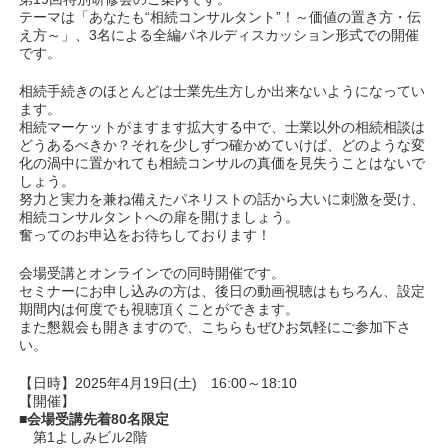
テーマは「あなたも“相続コンサルタント”！～価値の置き方・伝
え方～」、3名による全編パネルディスカッション形式での開催
です。
相続手続きのほとんどは士業先生方しか出来ないようになってい
ます。
相続マーケットがますます拡大する中で、士業以外の相続相談は
どうあるべきか？それを少しずつ確かめていけば、どのような変
化の渦中に置かれても相続コンサルの真価を見失うことはないで
しょう。
努力と実力を兼ね備えたパネリストの話から大いに刺激を受け、
相続コンサルタントへの扉を開けましょう。
奮ってのお申込をお待ちしております！
会場受講とオンラインでの同時開催です。
セミナーにお申し込みの方は、後日の動画視聴はもちろん、設定
期間内は何度でも視聴頂くことができます。
また懇親会も開きますので、こちらもぜひお気軽にご参加下さ
い。
【日時】2025年4月19日(土) 16:00～18:10
【開催】
■
会場受講先着80名限定
第1よしみビル2階