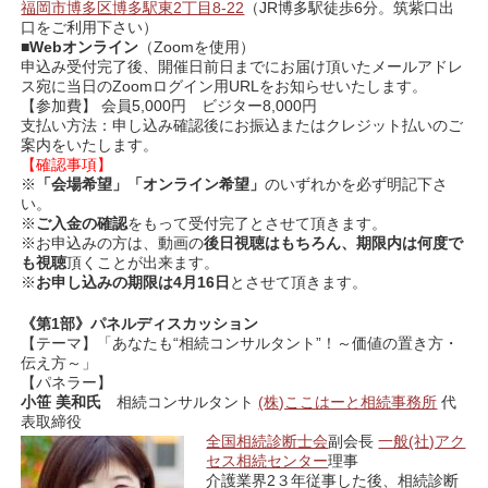
福岡市博多区博多駅東2丁目8-22
（JR博多駅徒歩6分。筑紫口出
口をご利用下さい）
■
Webオンライン
（Zoomを使用）
申込み受付完了後、開催日前日までにお届け頂いたメールアドレ
ス宛に当日のZoomログイン用URLをお知らせいたします。
【参加費】 会員5,000円 ビジター8,000円
支払い方法：申し込み確認後にお振込またはクレジット払いのご
案内をいたします。
【確認事項】
※
「会場希望」「オンライン希望」
のいずれかを必ず明記下さ
い。
※
ご入金の確認
をもって受付完了とさせて頂きます。
※お申込みの方は、動画の
後日視聴はもちろん、期限内は何度で
も視聴
頂くことが出来ます。
※
お申し込みの期限は4月16日
とさせて頂きます。
《第1
部》パネルディスカッション
【テーマ】「あなたも“相続コンサルタント”！～価値の置き方・
伝え方～」
【パネラー】
小笹 美和氏
相続コンサルタント
(株)ここはーと相続事務所
代
表取締役
全国相続診断士会
副会長
一般(社)アク
セス相続センター
理事
介護業界2３年従事した後、相続診断