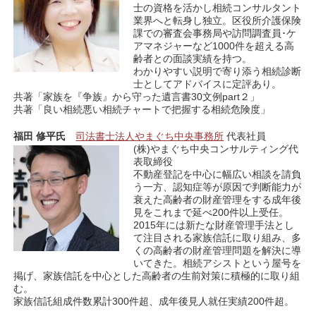
士の資格を活かし相続コンサルタント
業界へと転身し独立。区役所介護保険
課での審査会事務局や訪問調査員･ケ
アマネジャーなど1000件を超える高
齢者との面談実績を持つ。
わかりやすい説明で寄り添う相続診断
士としてアドバイスに定評あり。
共著「家族を『争族』から守った遺言書30文例part２」
共著「良い相続悪い相続チャートで把握する相続危険度」
福田 修平氏
司法書士法人やまぐち中央事務所
代表社員
(株)やまぐち中央コンサルティング代
表取締役
不動産登記を中心に幅広い相談を請負
う一方、認知症等が原因で判断能力が
衰えた高齢者の財産管理をする成年後
見をこれまで延べ200件以上受任。
2015年には新たな財産管理手法とし
て注目される家族信託に取り組み、多
くの高齢者の財産管理問題を解決に導
いてきた。相続アシストという屋号を
掲げ、家族信託を中心とした高齢者の生前対策に積極的に取り組
む。
家族信託組成件数累計300件超、成年後見人就任実績200件超。