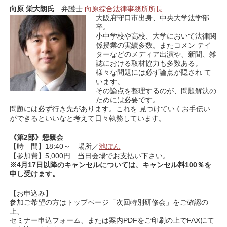
向原 栄大朗氏
弁護士
向原綜合法律事務所所⻑
大阪府守口市出身、中央大学法学部
卒。
小中学校や高校、大学において法律関
係授業の実績多数。またコメン テイ
ターなどのメディア出演や、新聞、雑
誌における取材協力も多数ある。
様々な問題には必ず論点が隠され て
います。
その論点を整理するのが、問題解決の
ためには必要です。
問題には必ず行き先があります。これを 見つけていくお手伝い
ができるといいなと考えて日々執務しています。
《第2
部》懇親会
【時 間】18:40～ 場所／
池ぽん
【参加費】5,000円 当日会場でお支払い下さい。
※4
月17
日以降のキャンセルについては、キャンセル料
100
％を
申し受けます。
【お申込み】
参加ご希望の方はトップページ「次回特別研修会」をご確認の
上、
セミナー申込フォーム、または案内PDFをご印刷の上でFAXにて