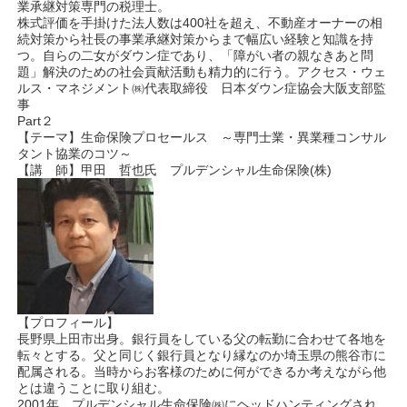
業承継対策専門の税理士。
株式評価を手掛けた法人数は400社を超え、不動産オーナーの相
続対策から社長の事業承継対策からまで幅広い経験と知識を持
つ。自らの二女がダウン症であり、「障がい者の親なきあと問
題」解決のための社会貢献活動も精力的に行う。アクセス・ウェ
ルス・マネジメント㈱代表取締役 日本ダウン症協会大阪支部監
事
Part２
【テーマ】生命保険プロセールス ～専門士業・異業種コンサル
タント協業のコツ～
【講 師】甲田 哲也氏 プルデンシャル生命保険(株)
【プロフィール】
長野県上田市出身。銀行員をしている父の転勤に合わせて各地を
転々とする。父と同じく銀行員となり縁なのか埼玉県の熊谷市に
配属される。当時からお客様のために何ができるか考えながら他
とは違うことに取り組む。
2001年、プルデンシャル生命保険㈱にヘッドハンティングされ