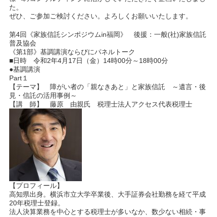
た。
ぜひ、ご参加ご検討ください。よろしくお願いいたします。
第4回《家族信託シンポジウムin福岡》 後援：一般(社)家族信託
普及協会
《第1部》基調講演ならびにパネルトーク
■日時 令和2年4月17日（金）14時00分～18時00分
●基調講演
Part１
【テーマ】 障がい者の「親なきあと」と家族信託 ～遺言・後
見・信託の活用事例～
【講 師】 藤原 由親氏 税理士法人アクセス代表税理士
【プロフィール】
高知県出身。横浜市立大学卒業後、大手証券会社勤務を経て平成
20年税理士登録。
法人決算業務を中心とする税理士が多いなか、数少ない相続・事