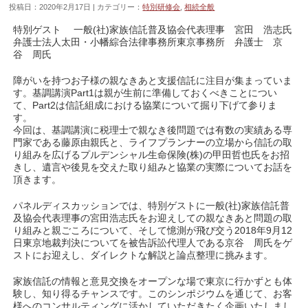
投稿日：2020年2月17日 | カテゴリー：
特別研修会
,
相続全般
特別ゲスト 一般(社)家族信託普及協会代表理事 宮田 浩志氏
弁護士法人太田・小幡綜合法律事務所東京事務所 弁護士 京
谷 周氏
障がいを持つお子様の親なきあと支援信託に注目が集まっていま
す。基調講演Part1は親が生前に準備しておくべきことについ
て、Part2は信託組成における協業について掘り下げて参りま
す。
今回は、基調講演に税理士で親なき後問題では有数の実績ある専
門家である藤原由親氏と、ライフプランナーの立場から信託の取
り組みを広げるプルデンシャル生命保険(株)の甲田哲也氏をお招
きし、遺言や後見を交えた取り組みと協業の実際についてお話を
頂きます。
パネルディスカッションでは、特別ゲストに一般(社)家族信託普
及協会代表理事の宮田浩志氏をお迎えしての親なきあと問題の取
り組みと親ごころについて、そして憶測が飛び交う2018年9月12
日東京地裁判決についてを被告訴訟代理人である京谷 周氏をゲ
ストにお迎えし、ダイレクトな解説と論点整理に挑みます。
家族信託の情報と意見交換をオープンな場で東京に行かずとも体
験し、知り得るチャンスです。このシンポジウムを通じて、お客
様へのコンサルティングに活かしていただきたく企画いたしまし