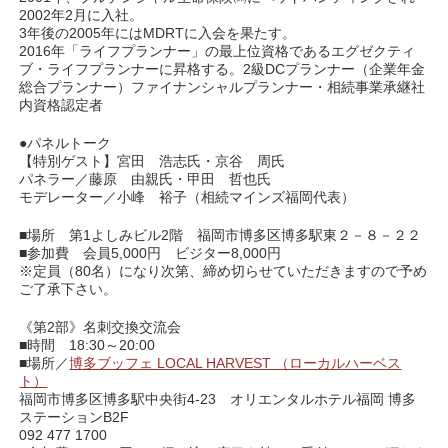
2002年2月に入社。
3年後の2005年にはMDRTに入会を果たす。
2016年「ライフプランナー」の最上位資格であるエグゼクティ
ブ・ライフプランナーに昇格する。2級DCプランナー（企業年金
総合プランナー）ファイナンシャルプランナー・相続事業承継社
内資格認定者
●パネルトーク
【特別ゲスト】宮田 浩志氏・京谷 周氏
パネラー／藤原 由親氏・甲田 哲也氏
モデレーター／小峰 裕子（相続マインズ福岡代表）
■場所 第1よしみビル2階 福岡市博多区博多駅東２－８－２２
■参加費 会員5,000円 ビジター8,000円
※定員（80名）になり次第、締め切らせていただきますので予め
ご了承下さい。
《第2部》名刺交換交流会
■時間 18:30～20:00
■場所／
博多ブッフェ LOCAL HARVEST （ローカルハーベス
ト）
福岡市博多区博多駅中央街4-23 オリエンタルホテル福岡 博多
ステーションB2F
092 477 1700