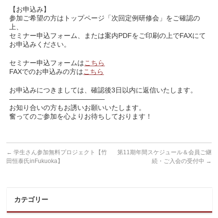
【お申込み】
参加ご希望の方はトップページ「次回定例研修会」をご確認の
上、
セミナー申込フォーム、または案内PDFをご印刷の上でFAXにて
お申込みください。
セミナー申込フォームは
こちら
FAXでのお申込みの方は
こちら
お申込みにつきましては、確認後3日以内に返信いたします。
——————————————
お知り合いの方もお誘いお願いいたします。
奮ってのご参加を心よりお待ちしております！
←
学生さん参加無料プロジェクト【竹
第11期年間スケジュール＆会員ご継
田恒泰氏inFukuoka】
続・ご入会の受付中
→
カテゴリー