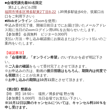
■
会場受講先着80名限定
第1よしみビル2階
福岡市博多区博多駅東2丁目8-22
（JR博多駅徒歩6分。筑紫口出
口をご利用下さい）
■
Webオンライン
（Zoomを使用）
申込み受付完了後、開催日前日までにお届け頂いたメールアドレ
ス宛に当日のZoomログイン用URLをお知らせいたします。
【参加費】 会員無料 ビジター3,000円
支払い方法：申し込み確認後にお振込またはクレジット払いのご
案内をいたします。
【確認事項】
※
「会場希望」「オンライン希望」
のいずれかを必ず明記下さ
い。
※
ご入金の確認
をもって受付完了とさせて頂きます。
※お申込みの方は、動画の
後日視聴はもちろん、期限内は何度で
も視聴
頂くことが出来ます。
※
お申し込みの期限は10月11日
とさせて頂きます。
《第2部》懇親会
【時 間】18:50～ 場所／
博多炉端 野が海
【参加費】5,000円 当日会場でお支払い下さい。
※10
月12
日以降のキャンセルについては、キャンセル料
100
％を
申し受けます。