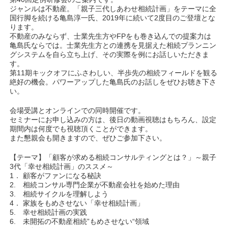
ジャンルは不動産。「親子三代しあわせ相続計画」をテーマに全
国行脚を続ける亀島淳一氏、2019年に続いて2度目のご登壇とな
ります。
不動産のみならず、士業先生方やFPをも巻き込んでの提案力は
亀島氏ならでは。士業先生方との連携を見据えた相続プランニン
グシステムを自ら立ち上げ、その実際を例にお話しいただきま
す。
第11期キックオフにふさわしい、半歩先の相続フィールドを観る
絶好の機会。パワーアップした亀島氏のお話しをぜひお聴き下さ
い。
会場受講とオンラインでの同時開催です。
セミナーにお申し込みの方は、後日の動画視聴はもちろん、設定
期間内は何度でも視聴頂くことができます。
また懇親会も開きますので、ぜひご参加下さい。
【テーマ】「顧客が求める相続コンサルティングとは？」～親子
3代「幸せ相続計画」のススメ～
1． 顧客がファンになる秘訣
2. 相続コンサル専門企業が不動産会社を始めた理由
3. 相続サイクルを理解しよう
4． 家族をもめさせない「幸せ相続計画」
5. 幸せ相続計画の実践
6. 未開拓の不動産相続”もめさせない“領域