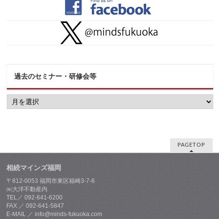
過去のセミナー・研修会等
過
去
の
セ
ミ
ナ
ー・
PAGETOP
研
修
相続マインズ福岡
会
等
〒812-0053 福岡市東区箱崎3-7-6
㈱大洋不動産内
TEL／ 092-641-6200
FAX ／ 092-641-5847
E-MAIL ／ info@minds-fukuoka.com