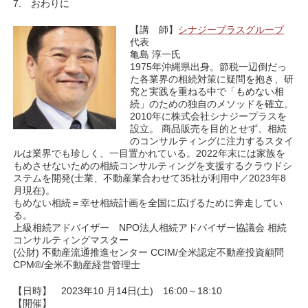
7. おわりに
【講 師】
シナジープラスグループ
代表
亀島 淳一氏
1975年沖縄県出身。節税一辺倒だっ
た各業界の相続対策に疑問を抱き、研
究と実践を重ねる中で「もめない相
続」のための独自のメソッドを確立。
2010年に株式会社シナジープラスを
設立。 商品販売を目的とせず、相続
のコンサルティングに注力するスタイ
ルは業界でも珍しく、一目置かれている。2022年末には家族を
もめさせないための相続コンサルティングを支援するクラウドシ
ステムを開発(士業、不動産業合わせて35社が利用中／2023年8
月現在)。
もめない相続＝幸せ相続計画を全国に広げるために奔走してい
る。
上級相続アドバイザー NPO法人相続アドバイザー協議会 相続
コンサルティングマスター
(公財) 不動産流通推進センター CCIM/全米認定不動産投資顧問
CPM®/全米不動産経営管理士
【日時】 2023年10 月14日(土) 16:00～18:10
【開催】