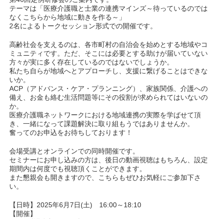
テーマは「医療介護職と士業の連携マインズ～待っているのでは
なくこちらから地域に動きを作る～」
2名によるトークセッション形式での開催です。
高齢社会を支えるのは、各市町村の自治会を始めとする地域やコ
ミュニティです。ただ、そこには必要とする助けが届いていない
方々が実に多く存在しているのではないでしょうか。
私たち自らが地域へとアプローチし、支援に繋げることはできな
いか。
ACP（アドバンス・ケア・プランニング）、家族関係、介護への
備え、お金も絡む生活問題等にその役割が求められてはいないの
か。
医療介護職ネットワークにおける地域連携の実際を学ばせて頂
き、一緒になって課題解決に取り組もうではありませんか。
奮ってのお申込をお待ちしております！
会場受講とオンラインでの同時開催です。
セミナーにお申し込みの方は、後日の動画視聴はもちろん、設定
期間内は何度でも視聴頂くことができます。
また懇親会も開きますので、こちらもぜひお気軽にご参加下さ
い。
【日時】2025年6月7日(土) 16:00～18:10
【開催】