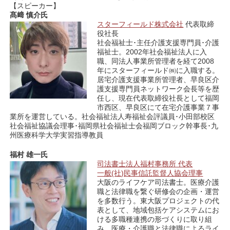
【スピーカー】
髙﨑 慎介氏
スターフィールド株式会社
代表取締
役社長
社会福祉士･主任介護支援専門員･介護
福祉士。2002年社会福祉法人に入
職、同法人事業所管理者を経て2008
年にスターフィールド㈱に入職する。
居宅介護支援事業所管理者、早良区介
護支援専門員ネットワーク会⻑等を歴
任し、現在代表取締役社⻑として福岡
市⻄区、早良区にて在宅介護事業７事
業所を運営している。社会福祉法人寿福祉会評議員･⼩⽥部校区
社会福祉協議会理事･福岡県社会福祉士会福岡ブロック幹事⻑･九
州医療科学大学実習指導教員
福村 雄一氏
司法書士法人福村事務所 代表
一般(社)民事信託監督人協会理事
大阪のライフケア司法書士。医療介護
職と法律職を繋ぐ研修会の企画・運営
を多数行う。東大阪プロジェクトの代
表として、地域包括ケアシステムにお
ける多職種連携の形づくりに取り組
み、医療・介護職と法律職によるライ