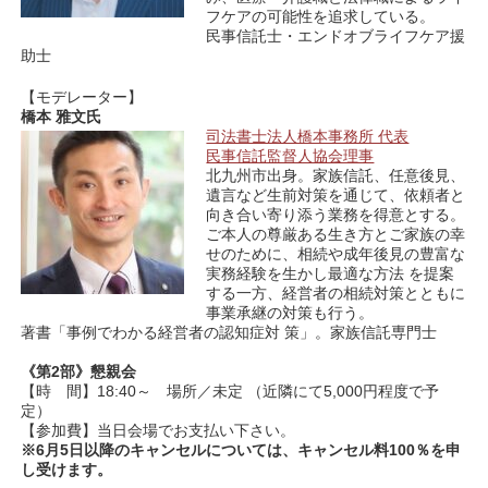
フケアの可能性を追求している。
民事信託士・エンドオブライフケア援
助士
【モデレーター】
橋本 雅文氏
司法書士法人橋本事務所 代表
⺠事信託監督人協会理事
北九州市出身。家族信託、任意後見、
遺言など生前対策を通じて、依頼者と
向き合い寄り添う業務を得意とする。
ご本人の尊厳ある生き方とご家族の幸
せのために、相続や成年後見の豊富な
実務経験を生かし最適な方法 を提案
する一方、経営者の相続対策とともに
事業承継の対策も行う。
著書「事例でわかる経営者の認知症対 策」。家族信託専門士
《第2
部》懇親会
【時 間】18:40～ 場所／未定 （近隣にて5,000円程度で予
定）
【参加費】当日会場でお支払い下さい。
※6
月5
日以降のキャンセルについては、キャンセル料
100
％を申
し受けます。