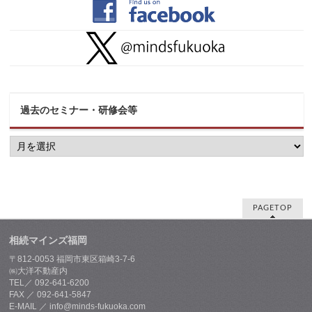
過去のセミナー・研修会等
過
去
の
セ
ミ
ナ
ー・
PAGETOP
研
修
相続マインズ福岡
会
等
〒812-0053 福岡市東区箱崎3-7-6
㈱大洋不動産内
TEL／ 092-641-6200
FAX ／ 092-641-5847
E-MAIL ／ info@minds-fukuoka.com