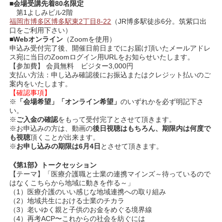
■
会場受講先着80名限定
第1よしみビル2階
福岡市博多区博多駅東2丁目8-22
（JR博多駅徒歩6分。筑紫口出
口をご利用下さい）
■
Webオンライン
（Zoomを使用）
申込み受付完了後、開催日前日までにお届け頂いたメールアドレ
ス宛に当日のZoomログイン用URLをお知らせいたします。
【参加費】 会員無料 ビジター3,000円
支払い方法：申し込み確認後にお振込またはクレジット払いのご
案内をいたします。
【確認事項】
※
「会場希望」「オンライン希望」
のいずれかを必ず明記下さ
い。
※
ご入金の確認
をもって受付完了とさせて頂きます。
※お申込みの方は、動画の
後日視聴はもちろん、期限内は何度で
も視聴
頂くことが出来ます。
※
お申し込みの期限は6月4日
とさせて頂きます。
《第1
部》トークセッション
【テーマ】「医療介護職と士業の連携マインズ～待っているので
はなくこちらから地域に動きを作る～」
（1）医療介護のいい感じな地域連携への取り組み
（2）地域共生における士業のチカラ
（3）老いゆく親と子供のお金をめぐる境界線
（4）再考ACP〜これからの社会を紡ぐには