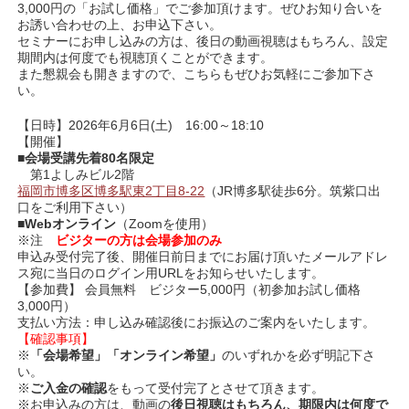
3,000円の「お試し価格」でご参加頂けます。ぜひお知り合いを
お誘い合わせの上、お申込下さい。
セミナーにお申し込みの方は、後日の動画視聴はもちろん、設定
期間内は何度でも視聴頂くことができます。
また懇親会も開きますので、こちらもぜひお気軽にご参加下さ
い。
【日時】2026年6月6日(土) 16:00～18:10
【開催】
■
会場受講先着80名限定
第1よしみビル2階
福岡市博多区博多駅東2丁目8-22
（JR博多駅徒歩6分。筑紫口出
口をご利用下さい）
■
Webオンライン
（Zoomを使用）
※注
ビジターの方は会場参加のみ
申込み受付完了後、開催日前日までにお届け頂いたメールアドレ
ス宛に当日のログイン用URLをお知らせいたします。
【参加費】 会員無料 ビジター5,000円（初参加お試し価格
3,000円）
支払い方法：申し込み確認後にお振込のご案内をいたします。
【確認事項】
※
「会場希望」「オンライン希望」
のいずれかを必ず明記下さ
い。
※
ご入金の確認
をもって受付完了とさせて頂きます。
※お申込みの方は、動画の
後日視聴はもちろん、期限内は何度で