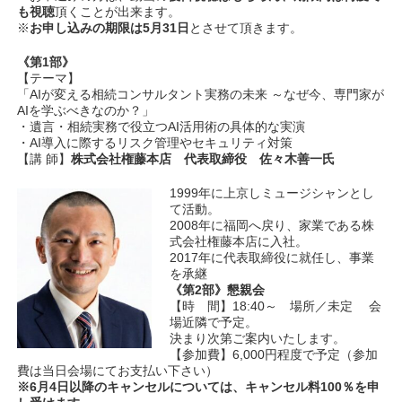
も視聴
頂くことが出来ます。
※
お申し込みの期限は5月31日
とさせて頂きます。
《第1
部》
【テーマ】
「AIが変える相続コンサルタント実務の未来 ～なぜ今、専門家が
AIを学ぶべきなのか？」
・遺言・相続実務で役立つAI活用術の具体的な実演
・AI導入に際するリスク管理やセキュリティ対策
【講 師】
株式会社権藤本店 代表取締役 佐々木善一氏
1999年に上京しミュージシャンとし
て活動。
2008年に福岡へ戻り、家業である株
式会社権藤本店に入社。
2017年に代表取締役に就任し、事業
を承継
《第2
部》懇親会
【時 間】18:40～ 場所／未定 会
場近隣で予定。
決まり次第ご案内いたします。
【参加費】
6,000円程度で予定（参加
費は当日会場にてお支払い下さい）
※6
月4
日以降のキャンセルについては、キャンセル料
100
％を申