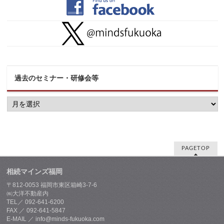
過去のセミナー・研修会等
過
去
の
セ
ミ
ナ
ー・
PAGETOP
研
修
相続マインズ福岡
会
等
〒812-0053 福岡市東区箱崎3-7-6
㈱大洋不動産内
TEL／ 092-641-6200
FAX ／ 092-641-5847
E-MAIL ／ info@minds-fukuoka.com