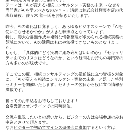
テーマは
「AIが変える相続コンサルタント実務の未来 ～なぜ今、
専門家がAIを学ぶべきなのか？～」
講師は株式会社権藤本店の代
表取締役、佐々木 善一氏をお招きいたします。
昨今、AIの進化は目覚ましく、あらゆるビジネスシーンで「AIを
使いこなせるか否か」が大きな転換点となっています。
特に、膨大な書類作成や複雑な情報整理が求められる相続実務の
領域において、AIの活用はもはや無視できないものとなりまし
た。
しかし、「具体的にどう実務に組み込めばいいのか」「セキュリ
ティ面でのリスクはどうなのか」という疑問をお持ちの専門家の
方も多いのが現状です。
そこでこの度、相続コンサルティングの最前線に立つ皆様を対象
に、「AIが変える相続コンサルタント実務の未来」と題した特別
セミナーを開催いたします。セミナーの翌日から役に立つ情報が
満載です。
奮ってのお申込をお待ちしております！
会場受講とオンラインでの同時開催。
交流を重視したいとの想いから、
ビジターの方は会場参加のみお
申込
とさせて頂きます。
なお
ビジターで初めてマインズ研修会に参加
するという方は、