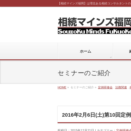
【相続マインズ福岡】は理念ある相続コンサルタントの
ホーム
セミナーのご紹介
HOME
»
セミナーのご紹介 »
定例研修会
,
法務関連
,
2016年2月6日(土)第10回
投稿日：2015年12月21日 | カテゴリー：
定例研修