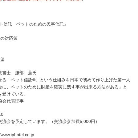
ット信託 ペットのための民事信託』
その対応策
展望
政書士 服部 薫氏
せる「ペット信託®」という仕組みを日本で初めて作り上げた第一人
合に、ペットのために財産を確実に残す事が出来る方法がある」と
を受けている。
協会代表理事
10
流会を予定しています。（交流会参加費5,000円）
iphotel.co.jp