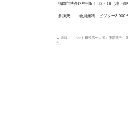
福岡市博多区中州5丁目2－18（地下
参加費 会員無料 ビジター3,000
←
速報！「ペット相続第一人者」服部薫先生
た。