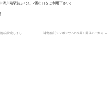
鉄中洲川端駅徒歩1分。2番出口をご利用下さい）
円
研修会決定しまし
《家族信託シンポジウムin福岡》開催のご案内
→