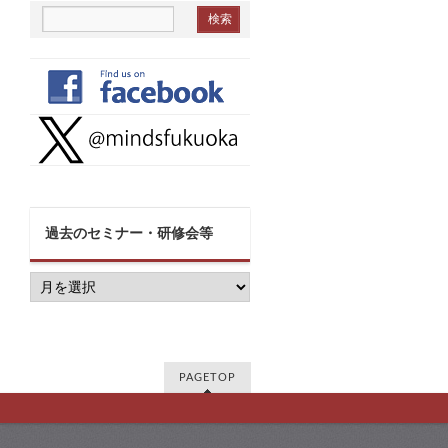
過去のセミナー・研修会等
過
去
の
セ
ミ
ナ
PAGETOP
ー・
研
修