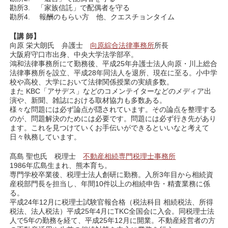
勘所3. 「家族信託」で配偶者を守る
勘所4. 報酬のもらい方 他、クエスチョンタイム
【講 師】
向原 栄大朗氏 弁護士
向原綜合法律事務所
所長
大阪府守口市出身、中央大学法学部卒。
鴻和法律事務所にて勤務後、平成25年弁護士法人向原・川上総合
法律事務所を設立、平成28年同法人を退所、現在に至る。小中学
校や高校、大学において法律関係授業の実績多数。
また KBC「アサデス」などのコメンテイターなどのメディア出
演や、新聞、雑誌における取材協力も多数ある。
様々な問題には必ず論点が隠されています。その論点を整理する
のが、問題解決のためには必要です。問題には必ず行き先があり
ます。これを見つけていくお手伝いができるといいなと考えて
日々執務しています。
髙島 聖也氏 税理士
不動産相続専門税理士事務所
1986年広島生まれ、熊本育ち。
専門学校卒業後、税理士法人創研に勤務。入所3年目から相続資
産税部門長を担当し、年間10件以上の相続申告・精査業務に係
る。
平成24年12月に税理士試験官報合格（税法科目 相続税法、所得
税法、法人税法）平成25年4月にTKC全国会に入会。同税理士法
人で5年の勤務を経て、平成25年12月に開業。不動産経営者の方